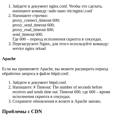
Зайдите в документ nginx.conf. Чтобы это сделать,
напишите команду: sudo nano /etc/nginx/.conf
Напишите строчки:
proxy_connect_timeout 600;
proxy_send_timeout 600;
proxy_read_timeout 600;
send_timeout 600;
Где 600 – период исполнения скрипта в секундах.
Перезагрузите Nginx, для этого используйте команду:
service nginx reload
Apache
Если вы применяете Apache, вы можете расширить период
обработки запроса в файле httpd.conf:
Зайдите в документ httpd.conf.
Напишите: # Timeout: The number of seconds before
receives and sends time out. Timeout 600, где 600 – время
исполнения скрипта в секундах.
Сохраните обновления и возите в Apache заново.
Проблемы с CDN