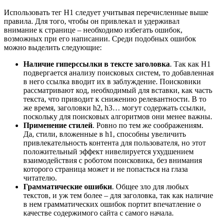
Использовать тег H1 следует учитывая перечисленные выше
правила. Для того, чтобы он привлекал и удерживал
внимание к странице – необходимо избегать ошибок,
возможных при его написании. Среди подобных ошибок
можно выделить следующие:
Наличие гиперссылки в тексте заголовка
. Так как H1
подвергается анализу поисковых систем, то добавленная
в него ссылка вводит их в заблуждение. Поисковики
рассматривают код, необходимый для вставки, как часть
текста, что приводит к снижению релевантности. В то
же время, заголовки h2, h3… могут содержать ссылки,
поскольку для поисковых алгоритмов они менее важны.
Применение стилей
. Ровно по тем же соображениям.
Да, стили, вложенные в h1, способны увеличить
привлекательность контента для пользователя, но этот
положительный эффект нивелируется ухудшением
взаимодействия с роботом поисковика, без внимания
которого страница может и не попасться на глаза
читателю.
Грамматические ошибки
. Общее зло для любых
текстов, и уж тем более – для заголовка, так как наличие
в нем грамматических ошибок портит впечатление о
качестве содержимого сайта с самого начала.