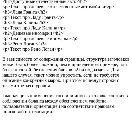
<h2>Доступные отечественные авто</h2>
<p>Текст про дешевые отечественные автомобили</p>
<h3>Лада Гранта</h3>
<p>Текст про Ладу Гранта</p>
<h3>Лада Калина /h3>
<p>Текст про Ладу Калина</p>
<h2>Дешевые иномарки</h2>
<p>Текст про дешевые иномарки</p>
<h3>Рено Логан</h3>
<p>Текст про Рено Логан</p>
В зависимости от содержания страницы, структура заголовков
может быть более сложной, чем в приведенном примере, или
более простой, без деления блоков h2 на подразделы. Для
нашего случая, текст можно упростить, если не требуется
описание конкретных марок. При этом исчезнут строки с
тегами третьего уровня.
Главная цель применения того или иного заголовка состоит в
соблюдении баланса между обеспечением удобства
пользователя и ориентацией на соответствие правилам
поисковой оптимизации.