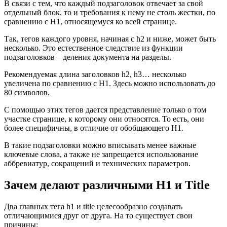
В связи с тем, что каждый подзаголовок отвечает за свой
отдельный блок, то и требования к нему не столь жестки, по
сравнению с H1, относящемуся ко всей странице.
Так, тегов каждого уровня, начиная с h2 и ниже, может быть
несколько. Это естественное следствие из функции
подзаголовков – деления документа на разделы.
Рекомендуемая длина заголовков h2, h3… несколько
увеличена по сравнению с H1. Здесь можно использовать до
80 символов.
С помощью этих тегов дается представление только о том
участке странице, к которому они относятся. То есть, они
более специфичны, в отличие от обобщающего H1.
В такие подзаголовки можно вписывать менее важные
ключевые слова, а также не запрещается использование
аббревиатур, сокращений и технических параметров.
Зачем делают различными H1 и Title
Два главных тега h1 и title целесообразно создавать
отличающимися друг от друга. На то существует свои
причины: