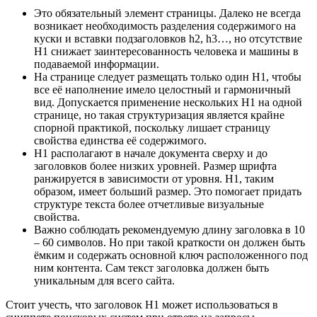
Это обязательный элемент страницы. Далеко не всегда
возникает необходимость разделения содержимого на
куски и вставки подзаголовков h2, h3…, но отсутствие
H1 снижает заинтересованность человека и машины в
подаваемой информации.
На странице следует размещать только один H1, чтобы
все её наполнение имело целостный и гармоничный
вид. Допускается применение нескольких H1 на одной
странице, но такая структуризация является крайне
спорной практикой, поскольку лишает страницу
свойства единства её содержимого.
H1 располагают в начале документа сверху и до
заголовков более низких уровней. Размер шрифта
ранжируется в зависимости от уровня. H1, таким
образом, имеет больший размер. Это помогает придать
структуре текста более отчетливые визуальные
свойства.
Важно соблюдать рекомендуемую длину заголовка в 10
– 60 символов. Но при такой краткости он должен быть
ёмким и содержать основной ключ расположенного под
ним контента. Сам текст заголовка должен быть
уникальным для всего сайта.
Стоит учесть, что заголовок H1 может использоваться в